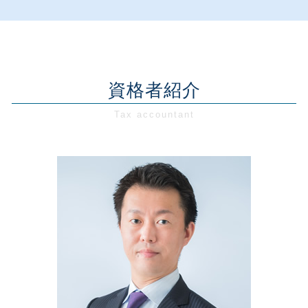
創業支援 計画書
資金繰り とは 簡単に
記帳代行 メリット デメリット
会社設立 税理士
税務相談・顧問 千葉県
創業支援 助成金 神奈川
資金繰り 苦労
記帳代行 委託
会社設立 合同会社 流れ
創業支援 千葉県
創業融資 相談
事業承継 対策
資金調達 方法
会社設立 合同会社 費用
税務相談・顧問 神奈川県
創業支援 税制
資金繰り 問題
税務調査 期間
会社設立 誰に頼む
経営相談 埼玉県
創業融資 代行
事業再生 税
資金調達 法人
会社設立 流れ 期間
会社設立 神奈川県
資格者紹介
創業支援 日本政策金融公庫
事業計画書 依頼
税務相談 とは
会社設立 流れ 個人
会社設立 埼玉県
創業融資 政策金融公庫
事業再生 相談
法人税 計算
会社設立 メリット
経営相談 千葉県
創業融資 必要書類
事業計画書 不動産業
交際費 中小企業
税務相談・顧問 東京都
創業支援 助成金 東京
事業再生補助金 個人事業主
資金調達 会社
会社設立 千葉県
創業前 資金調達
資金繰り 悪化
法人 税率
経営相談 神奈川県
創業融資 個人事業主
資金繰りとは 中小企業
経営相談 東京都
創業融資 確定申告
事業計画書 it
税務相談・顧問 埼玉県
新創業融資制度 必要書類
事業再生 種類
会社設立 東京都
創業支援 必要性
創業支援 神奈川県
創業融資 流れ
創業支援