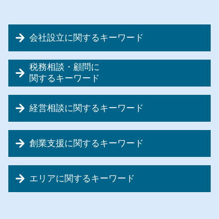
会社設立に関するキーワード
会社設立 メリット 消費税
税務相談・顧問に
会社設立 節税
関するキーワード
会社設立 流れ
税務相談 経費
会社設立 資本金
経営相談に関するキーワード
税務顧問料
会社設立 源泉徴収
法人税 申告期限
個人事業主 法人成り
リスクマネジメント 対策
記帳代行 請負
自宅 事務所 経費
創業支援に関するキーワード
事業再生 合併
資金調達とは
会社設立 費用
事業再生 流れ
資金調達 相談
会社設立 税金
創業融資
経営相談
節税対策 起業
会社設立
エリアに関するキーワード
創業融資 運転資金
事業計画書 税理士
記帳代行 メリット
会社設立 書類
創業支援 公庫
事業再生 補助金
税務顧問 仕事内容
会社設立 税理士 必要
創業支援 東京都
創業支援 助成金
事業計画書 助成金
資金調達 税金
会社設立 融資
創業支援 埼玉県