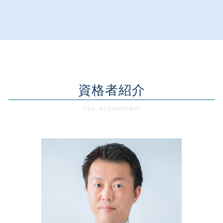
創業前 資金調達
事業承継 税金
資金調達 方法 企業
会社設立 税金免除
税務相談・顧問 千葉県
創業支援 税制
事業計画書 助成金
節税対策 会社設立
合同会社 設立
税務相談・顧問 東京都
創業前 補助金
資金繰り 問題
節税対策
サラリーマン 節税 会社 設立
経営相談 千葉県
創業支援 計画
資金繰り 分析
税務顧問 税理士法人
個人事業主 法人化
創業支援 神奈川県
創業融資 相談
資金繰り 飲食
税務顧問料
会社設立 必要書類 税務署
経営相談 東京都
創業融資 公庫
事業計画書 内容
記帳代行とは
自宅 事務所 経費
経営相談 神奈川県
創業融資 税理士
事業承継 税理士
税務顧問契約
会社設立 税理士
創業支援 東京都
資格者紹介
創業支援 助成金
事業再生 税
資金調達 税金
会社設立 個人事業主
税務相談・顧問 埼玉県
創業支援 税理士
経営相談 誰に
税理士 変更
合同会社 株式会社 違い
税務相談・顧問 神奈川県
創業支援 計画書
経営相談 内容
節税対策 経費
会社設立 東京都
創業融資 必要書類
事業再生 税務
節税対策 不動産
会社設立 千葉県
創業融資 銀行
事業承継 対策
税務相談 とは
創業支援 千葉県
創業前 助成金
資金繰り 対策
経営相談 埼玉県
創業支援 必要性
資金繰り 税金
会社設立 埼玉県
創業支援 日本政策金融公庫
事業承継 デメリット
会社設立 神奈川県
創業融資 代行
創業支援 埼玉県
創業融資 政策金融公庫
創業支援 助成金 東京