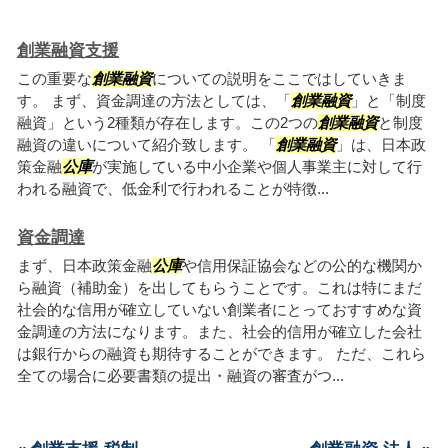
創業融資支援
この重要な
創業融資
についての説明をここではしていきま
す。 まず、資金調達の方法としては、「
創業融資
」と「制度
融資」という2種類が存在します。この2つの
創業融資
と制度
融資の違いについて紹介致します。 「
創業融資
」は、日本政
策金融
公庫
が実施している中小企業や個人事業主に対して行
われる融資で、低金利で行われることが特徴...
資金調達
まず、日本政策金融
公庫
や信用保証協会などの公的な機関か
ら融資（補助金）を出してもらうことです。これは特にまだ
社会的な信用が確立していない創業者にとっておすすめな資
金調達の方法になります。また、社会的信用が確立した会社
は銀行からの融資も期待することができます。 ただ、これら
全ての場合に必要書類の提出・融資の審査がつ...