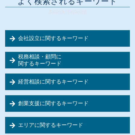
よく検索されるキーワード
会社設立に関するキーワード
会社設立
税務相談・顧問に
会社設立 融資
関するキーワード
会社設立 流れ 個人
資金調達 方法
会社設立 代行
経営相談に関するキーワード
節税対策 法人設立
会社設立 税金
顧問税理士 契約
会社設立 合同会社 株式会社
資金繰り 赤字
法人税 計算
会社設立 合同会社 流れ
創業支援に関するキーワード
資金繰り 悪化
記帳代行 税理士
会社設立 株式会社
事業計画書 代行
節税対策 融資
会社設立 流れ
創業融資 法人
資金繰り 苦労
税務相談 経費
会社設立 合同会社 費用
エリアに関するキーワード
創業支援 政策金融公庫
資金繰り 工面
法人 税率
会社設立 書類