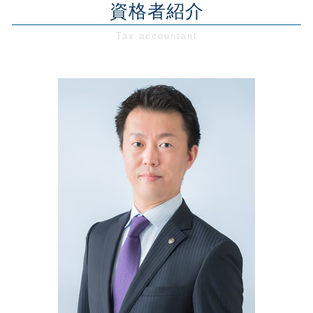
会社設立 神奈川県
資格者紹介
創業支援 税理士
事業計画書 税理士
節税対策 会社設立
会社設立 税金
創業支援 神奈川県
創業融資 法人
事業計画書 中小企業
節税対策 とは
会社設立 節税
税務相談・顧問 東京都
創業前 助成金
人件費 高騰
節税対策 不動産
創業支援 千葉県
創業融資 代行
事業承継 節税
記帳代行 メリット デメリット
会社設立 東京都
創業支援 日本政策金融公庫
事業計画書 再構築
節税対策 決算賞与
経営相談 東京都
新規開業資金 日本政策金融公庫
事業再生 買収
経営相談 神奈川県
創業融資 公庫
事業承継 税金対策
会社設立 埼玉県
創業支援 政策金融公庫
事業承継 流れ
税務相談・顧問 神奈川県
創業前 準備
税務相談・顧問 埼玉県
創業前 資金調達
創業融資 必要書類