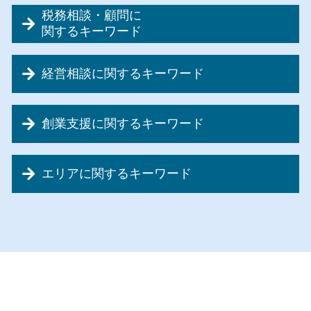
会社設立 メリット 税理士
税務相談・顧問に
自宅 事務所 経費
関するキーワード
会社設立 税理士 相談
税務顧問 税理士
サラリーマン 節税 会社 設立
経営相談に関するキーワード
節税対策 融資
会社設立 メリット 消費税
記帳代行とは
会社設立 合同会社 流れ
資金繰り 税理士事務所
資金調達 税理士
会社設立 税理士 必要
創業支援に関するキーワード
資金繰り 改善方法
税務調査 確率
会社設立 流れ 期間
事業計画書 内容
節税対策 車
東京都 創業支援
創業前 補助金
事業再生 種類
節税対策 経費
会社設立 合同会社 費用
エリアに関するキーワード
創業融資 銀行
事業再生 中小企業
節税対策 税金
会社設立 資本金
創業支援 助成金 神奈川
事業計画書 美容室
節税対策 法人
会社設立 融資
創業支援 東京都
創業支援 計画書
資金繰り 税理士
税務調査 期間
会社設立 費用
経営相談 埼玉県
創業支援 助成金
事業再生 手法
税務相談 確定申告
会社設立 必要書類
会社設立 千葉県
創業支援 運転資金
リスクマネジメント 組織
記帳代行 税理士
会社設立 個人事業主 手続き
経営相談 千葉県
創業融資 種類
事業承継 税制優遇
節税対策 経営者
会社設立 税務署 届出
税務相談・顧問 千葉県
創業融資 税理士
事業計画書 作成 依頼
資金調達 個人 企業
会社設立 税金対策
創業支援 埼玉県
創業融資 流れ
資金繰り 苦労
税理士事務所 税務顧問
会社設立 提出書類