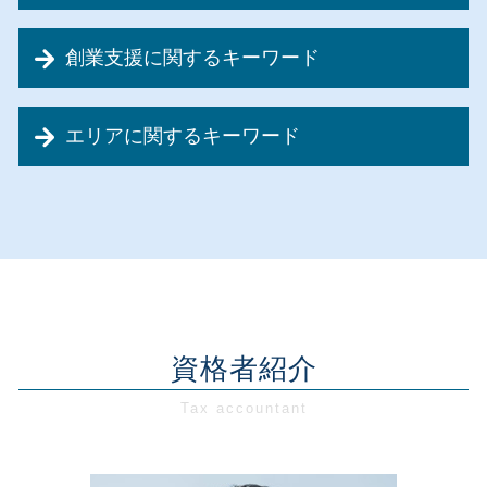
税務顧問料
会社設立 代行
事業再生 流れ
税務相談
個人事業主 法人化
創業支援に関するキーワード
事業計画書 中小企業
資金調達 方法
会社設立 デメリット
事業承継税制 期限
節税対策 不動産
会社設立 合同会社
創業融資 必要書類
事業承継 税理士法人
税務相談 経費
会社設立 メリット 税理士
エリアに関するキーワード
創業支援 計画書
事業再生 合併
法人税 繰越欠損金
会社設立 税務署 届出
創業融資 法人
事業再生 相談
税務相談 相場
自宅 事務所 経費
創業支援 東京都
創業支援 日本政策金融公庫
事業計画書 飲食店
節税対策 大企業
会社設立 源泉徴収
税務相談・顧問 東京都
創業融資 銀行
資金繰りとは 中小企業
節税対策 法人設立
会社設立 合同会社 必要書類
経営相談 埼玉県
創業支援 助成金
リスクマネジメント 中小企業
節税対策 法人
会社設立 税理士 相談
経営相談 東京都
創業支援 計画
銀行 融資 事業計画書
節税対策 利益
会社設立 税金対策
税務相談・顧問 埼玉県
創業支援 税理士事務所
事業再生 中小企業
税務相談 確定申告
合同会社 設立
創業支援 神奈川県
新創業融資制度 必要書類
リスクマネジメント 計画
資金調達 種類
会社設立 手続
会社設立 埼玉県
資格者紹介
創業融資 公庫
事業計画 立て方
資金調達 税理士
会社設立 資本金
会社設立 神奈川県
創業支援 税制
資金繰り 融資
節税対策 経営者
会社設立 個人事業主 手続き
会社設立 東京都
創業融資
経営相談 税理士
法人税 申告期限
税務相談・顧問 千葉県
創業支援
設備投資 補助金
節税対策 税務
創業支援 埼玉県
創業融資 税理士
事業計画書 注意点
資金調達 デメリット