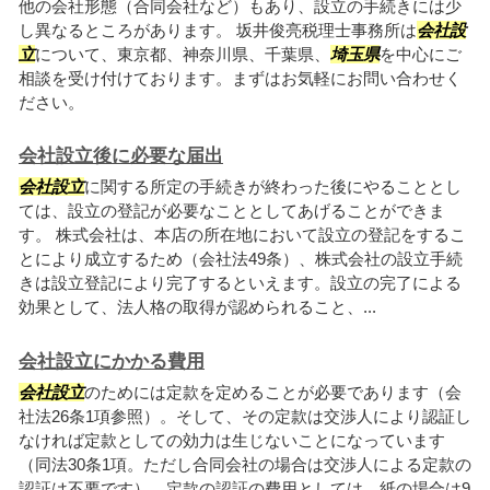
他の会社形態（合同会社など）もあり、設立の手続きには少
し異なるところがあります。 坂井俊亮税理士事務所は
会社設
立
について、東京都、神奈川県、千葉県、
埼玉県
を中心にご
相談を受け付けております。まずはお気軽にお問い合わせく
ださい。
会社設立後に必要な届出
会社設立
に関する所定の手続きが終わった後にやることとし
ては、設立の登記が必要なこととしてあげることができま
す。 株式会社は、本店の所在地において設立の登記をするこ
とにより成立するため（会社法49条）、株式会社の設立手続
きは設立登記により完了するといえます。設立の完了による
効果として、法人格の取得が認められること、...
会社設立にかかる費用
会社設立
のためには定款を定めることが必要であります（会
社法26条1項参照）。そして、その定款は交渉人により認証し
なければ定款としての効力は生じないことになっています
（同法30条1項。ただし合同会社の場合は交渉人による定款の
認証は不要です）。定款の認証の費用としては、紙の場合は9