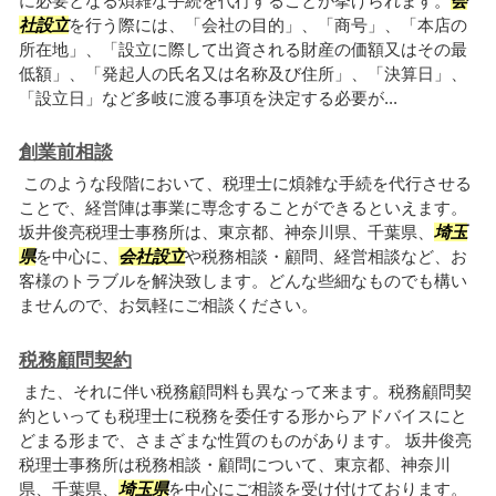
に必要となる煩雑な手続を代行することが挙げられます。
会
社設立
を行う際には、「会社の目的」、「商号」、「本店の
所在地」、「設立に際して出資される財産の価額又はその最
低額」、「発起人の氏名又は名称及び住所」、「決算日」、
「設立日」など多岐に渡る事項を決定する必要が...
創業前相談
このような段階において、税理士に煩雑な手続を代行させる
ことで、経営陣は事業に専念することができるといえます。
坂井俊亮税理士事務所は、東京都、神奈川県、千葉県、
埼玉
県
を中心に、
会社設立
や税務相談・顧問、経営相談など、お
客様のトラブルを解決致します。どんな些細なものでも構い
ませんので、お気軽にご相談ください。
税務顧問契約
また、それに伴い税務顧問料も異なって来ます。税務顧問契
約といっても税理士に税務を委任する形からアドバイスにと
どまる形まで、さまざまな性質のものがあります。 坂井俊亮
税理士事務所は税務相談・顧問について、東京都、神奈川
県、千葉県、
埼玉県
を中心にご相談を受け付けております。