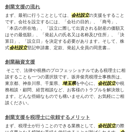
創業支援の流れ
まず、最初に行うこととしては、
会社設立
の支援をすること
です。会社を設立するには、「会社の目的」、「商号」、
「本店の所在地」、「設立に際して出資される財産の価額又
はその最低額」、「発起人の氏名又は名称及び住所」、「決
算日」、「設立日」を決定する必要があります。そして、株
式
会社設立
登記申請書、定款、発起人全員の同意書...
創業融資支援
そこで、法律や税務のプロフェッショナルである税理士に相
談することも一つの選択肢です。坂井俊亮税理士事務所は、
東京都、神奈川県、千葉県、
埼玉県
を中心に、
会社設立
や税
務相談・顧問、経営相談など、お客様のトラブルを解決致し
ます。どんな些細なものでも構いませんので、お気軽にご相
談ください。
創業支援を税理士に依頼するメリット
まず、税理士が行うことのできる業務として、
会社設立
の際