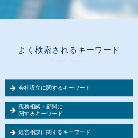
よく検索されるキーワード
会社設立に関するキーワード
会社設立 税金
税務相談・顧問に
会社設立費用 経費
関するキーワード
会社設立 流れ 個人
節税対策 とは
会社設立 必要書類
経営相談に関するキーワード
税理士事務所 税務顧問
会社設立