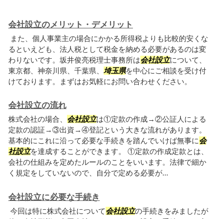
会社設立のメリット・デメリット
また、個人事業主の場合にかかる所得税よりも比較的安くな
るといえども、法人税として税金を納める必要があるのは変
わりないです。坂井俊亮税理士事務所は
会社設立
について、
東京都、神奈川県、千葉県、
埼玉県
を中心にご相談を受け付
けております。まずはお気軽にお問い合わせください。
会社設立の流れ
株式会社の場合、
会社設立
は①定款の作成→②公証人による
定款の認証→③出資→④登記という大きな流れがあります。
基本的にこれに沿って必要な手続きを踏んでいけば無事に
会
社設立
を達成することができます。 ①定款の作成定款とは、
会社の仕組みを定めたルールのことをいいます。法律で細か
く規定をしていないので、自分で定める必要が...
会社設立に必要な手続き
今回は特に株式会社について
会社設立
の手続きをみましたが