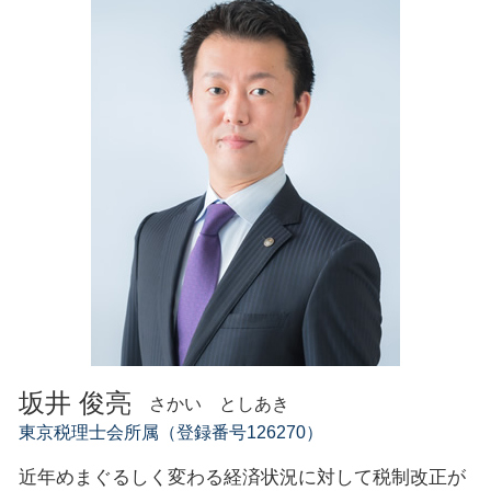
創業支援 千葉県
新規開業資金 日本政策金融公庫
事業再生 計画書
税務相談・顧問 神奈川県
創業支援 公庫
リスクマネジメント 組織
経営相談 千葉県
創業支援 助成金 神奈川
事業計画書 資金計画
経営相談 神奈川県
創業支援 運転資金
会社設立 千葉県
創業支援 政策金融公庫
創業支援 助成金 東京
坂井 俊亮
さかい としあき
東京税理士会所属（登録番号126270）
近年めまぐるしく変わる経済状況に対して税制改正が