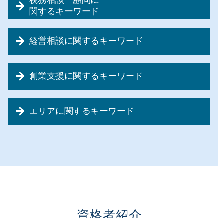
税務相談・顧問に
会社設立 必要書類
関するキーワード
会社設立 税理士 相談
税務相談
会社設立 必要書類 税務署
経営相談に関するキーワード
記帳代行 請負
会社設立 源泉徴収
資金調達 相談
会社設立
事業再生 企業再生
節税対策 税理士
会社設立 合同会社 流れ
創業支援に関するキーワード
リスクマネジメント 対策
節税対策 不動産
会社設立 流れ 期間
資金繰り 個人事業主
資金調達 法人
会社設立 税金免除
創業融資 種類
事業承継 税理士
節税対策
個人事業主 法人成り
エリアに関するキーワード
創業融資 確定申告
事業承継 相談
節税対策 融資
合同会社 設立
創業支援 税理士事務所
事業再生 買収
資金調達 税理士
個人事業主 法人化
創業支援 埼玉県
創業支援 税制
事業再生 補助金
税務調査 税理士
会社設立 提出書類
経営相談 千葉県
創業支援 日本政策金融公庫
事業再生 内容
税理士事務所 税務顧問
会社設立 税理士 必要
会社設立 東京都
創業支援 助成金
事業再生 飲食店
記帳代行 デメリット
合同会社 株式会社 違い
経営相談 埼玉県
創業融資 政策金融公庫
事業再生 手法
税理士 変更
会社設立 必要なこと
税務相談・顧問 神奈川県
創業融資 運転資金
経営相談 内容
法人税 計算
会社設立 合同会社 費用
会社設立 千葉県
創業融資 流れ
事業再生 合併
節税対策 経費
会社設立 税務署 届出
創業支援 千葉県
資格者紹介
創業支援 必要性
リスクマネジメント 中小企業
資金調達 デメリット
会社設立 税金対策