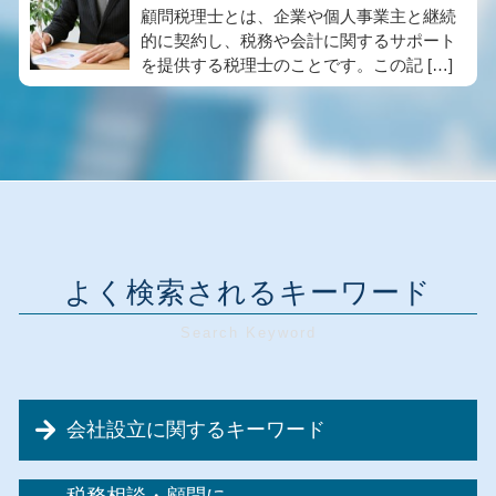
顧問税理士とは、企業や個人事業主と継続
的に契約し、税務や会計に関するサポート
を提供する税理士のことです。この記 […]
よく検索されるキーワード
会社設立に関するキーワード
会社設立 手続