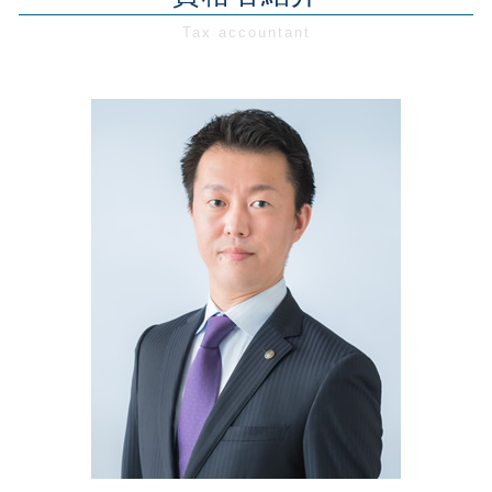
税務相談・顧問 東京都
創業融資 銀行
事業承継 注意点
節税対策 会社設立
自宅 事務所 経費
税務相談・顧問 千葉県
創業支援 助成金 東京
事業承継 相談相手
節税対策 税金
税務相談・顧問 埼玉県
創業融資 個人事業主
事業承継税制 期限
交際費 中小企業
経営相談 東京都
創業前 助成金
事業承継 税制
記帳代行とは
会社設立 埼玉県
創業融資 必要書類
事業計画書 病院
経営相談 神奈川県
創業支援 政策金融公庫
事業再生 税
会社設立 神奈川県
創業融資 税理士
事業計画書 助成金
創業支援 神奈川県
創業支援 助成金 神奈川
創業支援 東京都
新創業融資制度 必要書類
創業支援 税理士