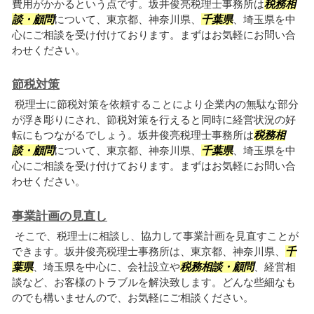
費用がかかるという点です。坂井俊亮税理士事務所は
税務相
談・顧問
について、東京都、神奈川県、
千葉県
、埼玉県を中
心にご相談を受け付けております。まずはお気軽にお問い合
わせください。
節税対策
税理士に節税対策を依頼することにより企業内の無駄な部分
が浮き彫りにされ、節税対策を行えると同時に経営状況の好
転にもつながるでしょう。坂井俊亮税理士事務所は
税務相
談・顧問
について、東京都、神奈川県、
千葉県
、埼玉県を中
心にご相談を受け付けております。まずはお気軽にお問い合
わせください。
事業計画の見直し
そこで、税理士に相談し、協力して事業計画を見直すことが
できます。坂井俊亮税理士事務所は、東京都、神奈川県、
千
葉県
、埼玉県を中心に、会社設立や
税務相談・顧問
、経営相
談など、お客様のトラブルを解決致します。どんな些細なも
のでも構いませんので、お気軽にご相談ください。