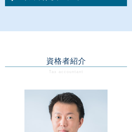
創業支援 税理士事務所
事業承継 メリット
節税対策 法人化
会社設立 必要なこと
創業融資 法人
事業承継 相談相手
節税対策 決算賞与
個人事業主 法人成り
創業支援 埼玉県
新規開業資金 日本政策金融公庫
リスクマネジメント 対策
資金調達 デメリット
会社設立 流れ 個人
会社設立 神奈川県
創業融資 銀行
経営相談 内容
資金調達 種類
会社設立 個人事業主 手続き
会社設立 埼玉県
創業前 資金調達
資金繰り 増資
資金調達 個人 企業
会社設立 合同会社 必要書類
会社設立 東京都
創業融資 政策金融公庫
資金繰り 税理士
節税対策 車
会社設立 税理士
経営相談 千葉県
創業支援 計画
経営相談 税理士
資金調達 相談
会社設立 合同会社 費用
税務相談・顧問 東京都
創業融資 個人事業主
事業計画書 不動産業
税務顧問
会社設立 代行
創業支援 神奈川県
資格者紹介
創業融資 代行
資金繰り 飲食
税務顧問 税理士法人
会社設立 融資
税務相談・顧問 千葉県
創業支援 助成金
事業計画 立て方
顧問税理士 契約
会社設立 メリット 消費税
創業支援 千葉県
創業支援 助成金 神奈川
事業計画書 助成金
節税対策 不動産
会社設立 千葉県
創業前 準備
資金繰り 悪化
税務顧問契約
創業支援 東京都
創業融資 種類
事業承継 飲食店
節税対策 法人設立
経営相談 東京都
新創業融資制度 必要書類
資金繰り 問題
税務相談・顧問 埼玉県
創業前 助成金
人件費 高騰
税務相談・顧問 神奈川県
創業支援 税理士
事業再生 税制
経営相談 神奈川県
創業前 補助金
経営相談 埼玉県
創業支援 必要性