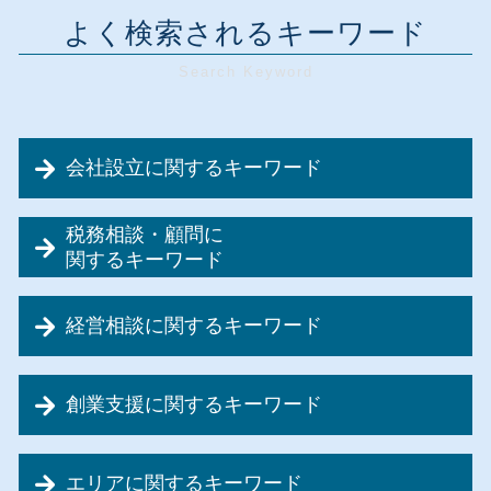
よく検索されるキーワード
会社設立に関するキーワード
自宅 事務所 経費
税務相談・顧問に
会社設立 税金
関するキーワード
会社設立 株式会社
税務相談 相場
会社設立 個人事業主 メリット
経営相談に関するキーワード
節税対策 とは
会社設立 メリット
節税対策 税金
会社設立費用 経費
事業計画書 注意点
節税対策 起業
会社設立 合同会社
創業支援に関するキーワード
事業再生 種類
税務顧問 仕事内容
会社設立 税理士 必要
経営相談
法人税 中間納付 時期
個人事業主 法人化
創業支援 政策金融公庫
事業承継 税制優遇
節税対策 設備投資
合同会社 設立
エリアに関するキーワード