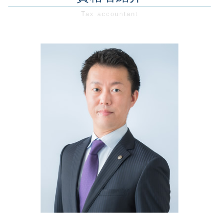
創業支援 千葉県
創業融資 種類
人件費 高騰
資金調達 個人 企業
合同会社 設立
税務相談・顧問 千葉県
創業支援 税制
事業承継 相談
資金調達 法人
経営相談 東京都
創業融資 必要書類
事業計画書 内容
税理士 変更
会社設立 神奈川県
創業支援 公庫
事業計画書 融資 運転資金
節税対策 会社
会社設立 東京都
創業融資 政策金融公庫
事業承継 税務
税務相談・顧問 東京都
創業支援 税理士
資金繰り 苦労
会社設立 千葉県
創業融資 代行
資金繰り 問題
経営相談 埼玉県
新創業融資制度 必要書類
創業支援 埼玉県
創業支援 必要性
創業支援 税理士事務所