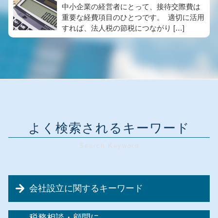
中小企業の経営者にとって、接待交際費は
重要な経費項目のひとつです。 適切に活用
すれば、法人税の節税につながり […]
よく検索されるキーワード
会社設立に関するキーワード
会社設立 必要書類
税務相談・顧問に