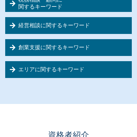
会社設立 合同会社 費用
関するキーワード
会社設立 合同会社 株式会社
資金調達 税理士
会社設立 税理士 必要
経営相談に関するキーワード
法人税 延長 申請
会社設立 期間
記帳代行 メリット
合同会社 メリット
事業計画書 作成
節税対策 利益
会社設立 合同会社 流れ
創業支援に関するキーワード
経営相談 意味
税務相談 とは
会社設立 流れ
事業再生 税制
税務相談 相場
会社設立 手続
創業前 補助金
リスクマネジメント 組織
節税対策 会社設立
会社設立 税金免除
エリアに関するキーワード
創業支援 助成金 東京
資金繰り 調達
節税対策 法人
会社設立 必要なこと
創業支援 政策金融公庫
銀行 融資 事業計画書
記帳代行 メリット デメリット
会社設立 税理士
会社設立 埼玉県
新規開業資金 日本政策金融公庫
事業計画書 外注
法人 税率
自宅 事務所 経費
創業支援 神奈川県
創業融資 相談
事業再生 税理士
記帳代行 請負
会社設立 メリット 税理士
経営相談 神奈川県
創業前 資金調達
資金繰り 悪化
税務顧問料
会社設立 個人事業主 手続き
税務相談・顧問 神奈川県
創業支援 運転資金
事業計画書 作成 依頼
税務顧問 税理士法人
会社設立 個人事業主 メリット
創業支援 東京都
創業融資
資金繰り 個人事業主
資金調達 種類
合同会社 株式会社 違い
税務相談・顧問 埼玉県
創業前 助成金
事業再生 流れ
法人税 計算
会社設立
経営相談 千葉県
資格者紹介
創業融資 公庫
事業承継 デメリット
節税対策 企業
サラリーマン 節税 会社 設立