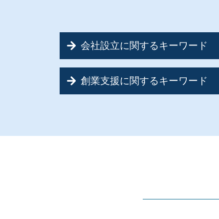
会社設立に関するキーワード
会社設立 税金
創業支援に関するキーワード
会社設立 費用
会社設立 資本金
創業支援
会社設立 税理士 必要
創業融資 代行
合同会社 設立
創業融資 税理士
会社設立 メリット 税理士
創業融資 必要書類
会社設立 税金対策
創業支援 税理士事務所
会社設立 流れ 期間
創業融資 個人事業主
会社設立 デメリット
新創業融資制度 必要書類
会社設立 必要なこと
創業支援 日本政策金融公庫
合同会社 株式会社 違い
創業融資 確定申告
会社設立 書類
新規開業資金 日本政策金融公庫