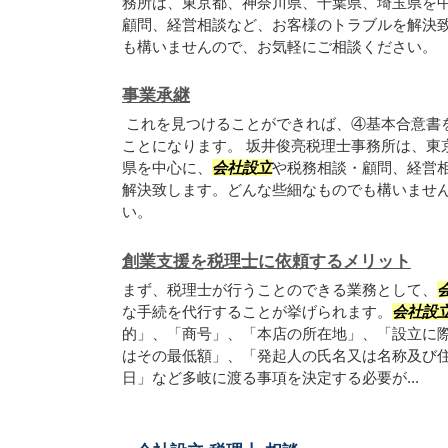
務所は、東京都、神奈川県、千葉県、埼玉県を
顧問、経営相談など、お客様のトラブルを解決
も構いませんので、お気軽にご相談ください。
事業承継
これを見つけることができれば、④基本合意書
ことになります。 坂井俊亮税理士事務所は、東
県を中心に、
会社設立
や税務相談・顧問、経営
解決致します。どんな些細なものでも構いませ
い。
創業支援を税理士に依頼するメリット
まず、税理士が行うことのできる業務として、
な手続を代行することが挙げられます。
会社設
的」、「商号」、「本店の所在地」、「設立に
はその最低額」、「発起人の氏名又は名称及び
日」など多岐に渡る事項を決定する必要が...