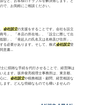
談など、お客様のトラブルを解決致します。ど
んので、お気軽にご相談ください。
、
会社設立
の支援をすることです。会社を設立
商号」、「本店の所在地」、「設立に際して出
低額」、「発起人の氏名又は名称及び住所」、
する必要があります。そして、株式
会社設立
登
意書...
理士に煩雑な手続を代行させることで、経営陣は
いえます。坂井俊亮税理士事務所は、東京都、
心に、
会社設立
や税務相談・顧問、経営相談な
します。どんな些細なものでも構いませんの
。