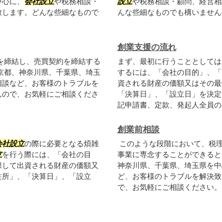
中心に、
会社設立
や税務相談・
設立
や税務相談・顧問、経営相
致します。どんな些細なもので
んな些細なものでも構いませ
創業支援の流れ
を締結し、売買契約を締結する
まず、最初に行うこととしては
京都、神奈川県、千葉県、埼玉
するには、「会社の目的」、「
相談など、お客様のトラブルを
資される財産の価額又はその最
んので、お気軽にご相談くださ
「決算日」、「設立日」を決定
記申請書、定款、発起人全員の同
創業前相談
会社設立
の際に必要となる煩雑
このような段階において、税
立
を行う際には、「会社の目
事業に専念することができると
際して出資される財産の価額又
神奈川県、千葉県、埼玉県を中
住所」、「決算日」、「設立
ど、お客様のトラブルを解決致
で、お気軽にご相談ください