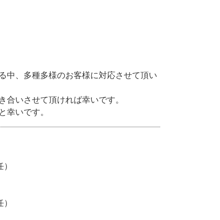
資金繰り 融資
資金繰り 資金調達
資金繰り 税金
事業承継 税理士
事業再生 相談
資金繰り 安定
事業計画書 依頼
る中、多種多様のお客様に対応させて頂い
事業再生 飲食店
き合いさせて頂ければ幸いです。
と幸いです。
任）
任）