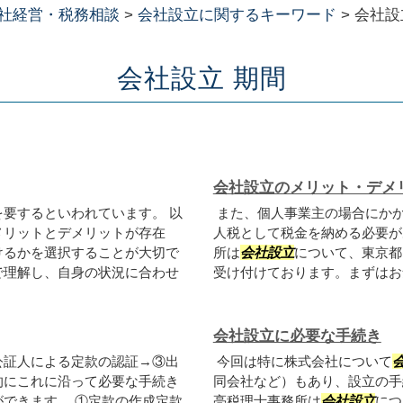
社経営・税務相談
>
会社設立に関するキーワード
>
会社設
会社設立 期間
会社設立のメリット・デメ
を要するといわれています。 以
また、個人事業主の場合にか
メリットとデメリットが存在
人税として税金を納める必要が
けるかを選択することが大切で
所は
会社設立
について、東京都
で理解し、自身の状況に合わせ
受け付けております。まずはお
会社設立に必要な手続き
公証人による定款の認証→③出
今回は特に株式会社について
的にこれに沿って必要な手続き
同会社など）もあり、設立の手
できます。 ①定款の作成定款
亮税理士事務所は
会社設立
につ