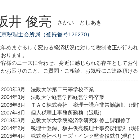
法人税 計算
会社設立 埼玉県
税務相談 経費
会社設立 東京都
資金調達 税理士
坂井 俊亮
さかい としあき
税務相談・顧問 神奈川県
節税対策 設備投資
創業支援 千葉県
税務調査 法人
東京税理士会所属（登録番号126270）
経営相談 神奈川県
節税対策 車
税務相談・顧問 千葉県
資金調達 方法
近年めまぐるしく変わる経済状況に対して税制改正が行われ
税務顧問 税理士
ております。
お客様のニーズに合わせ、身近に感じられる存在としてお付
何かお困りのこと、ご質問・ご相談、お気軽にご連絡頂ける
2000年3月 法政大学第二高等学校卒業
2004年3月 法政大学経営学部経営学科卒業
2006年8月 ＴＡＣ株式会社 税理士講座非常勤講師（現
2007年8月 個人税理士事務所勤務（退職）
2013年3月 立教大学大学院経済学研究科修士課程修了
2014年2月 税理士登録、坂井俊亮税理士事務所開設（現
2015年4月 株式会社ベリーズ・インク監査役就任(現任)