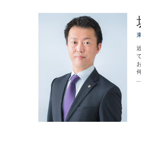
会社設立
創業前 準備
個人事業主 法人化
創業支援 税制
会社設立 誰に頼む
創業融資 法人
会社設立 節税
創業融資 種類
東京都 創業支援
創業支援 計画書
会社設立 個人事業主 手続き
創業支援 必要性
会社設立 合同会社 株式会社
創業融資 銀行
会社設立 税金免除
創業融資 運転資金
創業前 資金調達
創業支援 助成金 東京