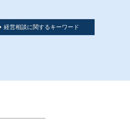
経営相談に関するキーワード
資金繰り コンサルタント
資金繰り とは 簡単に
事業承継 中小企業
資金繰り 分析
事業再生 手法
事業計画書 不動産業
資金繰り 悪化
事業計画書 代行
人件費 高騰
リスクマネジメント 経営
事業承継 デメリット
事業再生 税理士