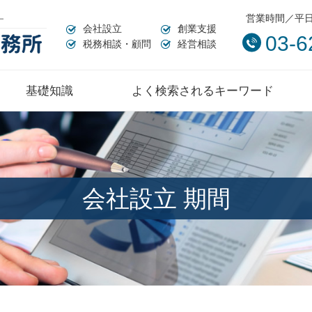
営業時間／平日:
会社設立
創業支援
03-6
税務相談・顧問
経営相談
基礎知識
よく検索されるキーワード
会社設立 期間