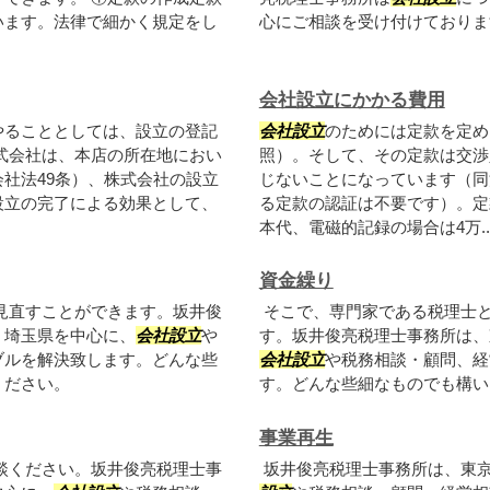
います。法律で細かく規定をし
心にご相談を受け付けておりま
会社設立にかかる費用
やることとしては、設立の登記
会社設立
のためには定款を定め
式会社は、本店の所在地におい
照）。そして、その定款は交渉
社法49条）、株式会社の設立
じないことになっています（同
設立の完了による効果として、
る定款の認証は不要です）。定
本代、電磁的記録の場合は4万..
資金繰り
見直すことができます。坂井俊
そこで、専門家である税理士
、埼玉県を中心に、
会社設立
や
す。坂井俊亮税理士事務所は、
ブルを解決致します。どんな些
会社設立
や税務相談・顧問、経
ください。
す。どんな些細なものでも構い
事業再生
談ください。坂井俊亮税理士事
坂井俊亮税理士事務所は、東