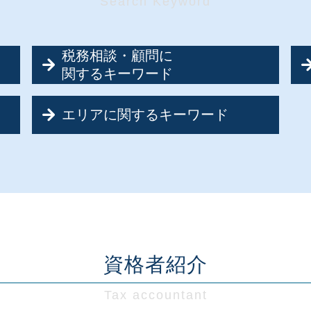
税務相談・顧問に
関するキーワード
税務相談 確定申告
エリアに関するキーワード
資金調達とは
税務調査 期間
創業支援 神奈川県
法人税 延長 申請
創業支援 東京都
税務相談 とは
経営相談 埼玉県
法人 税率
会社設立 神奈川県
税務顧問
経営相談 千葉県
記帳代行 委託
税務相談・顧問 埼玉県
節税対策 経営者
経営相談 東京都
資格者紹介
節税対策とは
税務相談・顧問 東京都
税務相談 税理士
会社設立 千葉県
資金調達 税金
創業支援 埼玉県