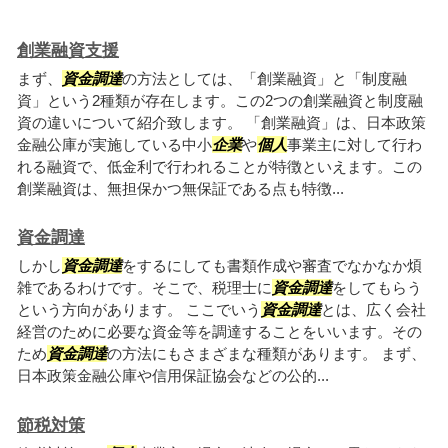
創業融資支援
まず、
資金調達
の方法としては、「創業融資」と「制度融
資」という2種類が存在します。この2つの創業融資と制度融
資の違いについて紹介致します。 「創業融資」は、日本政策
金融公庫が実施している中小
企業
や
個人
事業主に対して行わ
れる融資で、低金利で行われることが特徴といえます。この
創業融資は、無担保かつ無保証である点も特徴...
資金調達
しかし
資金調達
をするにしても書類作成や審査でなかなか煩
雑であるわけです。そこで、税理士に
資金調達
をしてもらう
という方向があります。 ここでいう
資金調達
とは、広く会社
経営のために必要な資金等を調達することをいいます。その
ため
資金調達
の方法にもさまざまな種類があります。 まず、
日本政策金融公庫や信用保証協会などの公的...
節税対策