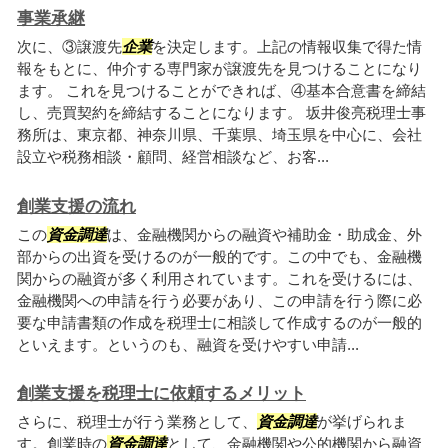
事業承継
次に、③譲渡先
企業
を決定します。上記の情報収集で得た情
報をもとに、仲介する専門家が譲渡先を見つけることになり
ます。 これを見つけることができれば、④基本合意書を締結
し、売買契約を締結することになります。 坂井俊亮税理士事
務所は、東京都、神奈川県、千葉県、埼玉県を中心に、会社
設立や税務相談・顧問、経営相談など、お客...
創業支援の流れ
この
資金調達
は、金融機関からの融資や補助金・助成金、外
部からの出資を受けるのが一般的です。この中でも、金融機
関からの融資が多く利用されています。これを受けるには、
金融機関への申請を行う必要があり、この申請を行う際に必
要な申請書類の作成を税理士に相談して作成するのが一般的
といえます。というのも、融資を受けやすい申請...
創業支援を税理士に依頼するメリット
さらに、税理士が行う業務として、
資金調達
が挙げられま
す。創業時の
資金調達
として、金融機関や公的機関から融資