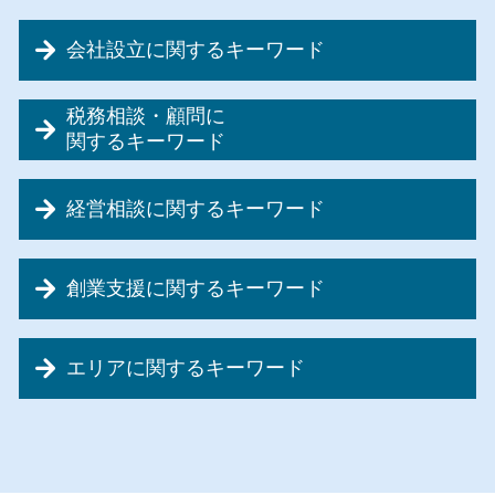
会社設立に関するキーワード
会社設立 合同会社
税務相談・顧問に
会社設立 税理士 必要
関するキーワード
会社設立 税金免除
税務相談 確定申告
会社設立 やること
経営相談に関するキーワード
資金調達 補助金
会社設立 書類
税務顧問 仕事内容
会社設立 誰に頼む
資金繰り 分析
節税対策 会社
個人事業主 法人成り
創業支援に関するキーワード
経営相談
交際費 中小企業
会社設立 流れ 個人
資金繰り 税理士
節税対策 融資
会社設立 融資
創業支援 日本政策金融公庫
リスクマネジメント 組織
記帳代行 デメリット
会社設立 税務署 届出
エリアに関するキーワード
創業支援
設備投資 補助金
資金調達 税理士
会社設立 流れ 期間
創業前 助成金
事業再生 相談
節税対策
会社設立 代行
創業支援 神奈川県
創業前 準備
事業計画書 融資
税務顧問 税理士
会社設立 費用
税務相談・顧問 神奈川県
創業融資 銀行
事業計画書 代行
税務顧問 税理士法人
会社設立 税金対策
会社設立 埼玉県
創業前 資金調達
事業承継 節税