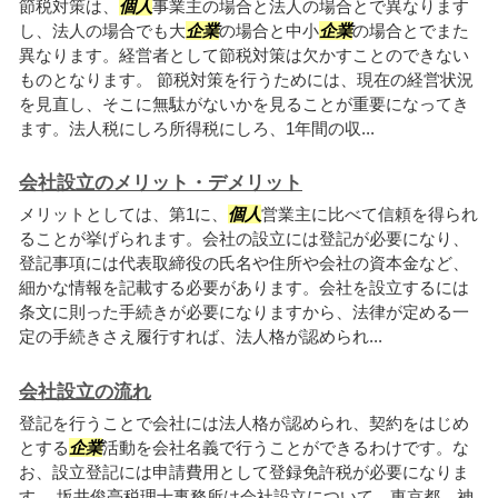
節税対策は、
個人
事業主の場合と法人の場合とで異なります
し、法人の場合でも大
企業
の場合と中小
企業
の場合とでまた
異なります。経営者として節税対策は欠かすことのできない
ものとなります。 節税対策を行うためには、現在の経営状況
を見直し、そこに無駄がないかを見ることが重要になってき
ます。法人税にしろ所得税にしろ、1年間の収...
会社設立のメリット・デメリット
メリットとしては、第1に、
個人
営業主に比べて信頼を得られ
ることが挙げられます。会社の設立には登記が必要になり、
登記事項には代表取締役の氏名や住所や会社の資本金など、
細かな情報を記載する必要があります。会社を設立するには
条文に則った手続きが必要になりますから、法律が定める一
定の手続きさえ履行すれば、法人格が認められ...
会社設立の流れ
登記を行うことで会社には法人格が認められ、契約をはじめ
とする
企業
活動を会社名義で行うことができるわけです。な
お、設立登記には申請費用として登録免許税が必要になりま
す。 坂井俊亮税理士事務所は会社設立について、東京都、神