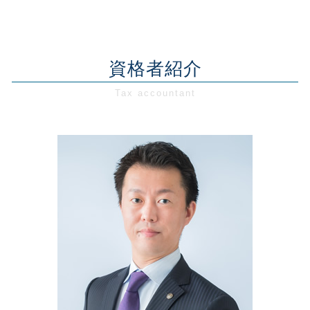
資金調達 種類
合同会社 設立
会社設立 神奈川県
創業支援 助成金 神奈川
資金繰り 苦しい
節税対策 大企業
合同会社 株式会社 違い
税務相談・顧問 千葉県
創業融資 税理士
事業計画書 資金計画
資金調達 法人
会社設立 個人事業主 手続き
税務相談・顧問 東京都
創業融資 政策金融公庫
資金繰り 飲食
節税対策 企業
合同会社 メリット
経営相談 東京都
資格者紹介
創業融資 運転資金
事業承継 税金対策
税務相談 とは
個人事業主 法人化
経営相談 神奈川県
新創業融資制度 必要書類
資金繰り 苦労
税務調査 税理士
会社設立 メリット
創業支援 東京都
創業支援 政策金融公庫
銀行 融資 事業計画書
節税対策 中小企業
会社設立 東京都
創業融資 個人事業主
資金繰り 税理士事務所
税務調査 確率
経営相談 千葉県
創業支援 計画
事業承継 税制優遇
節税対策 税務
会社設立 千葉県
創業融資 代行
資金繰りとは 中小企業
創業支援 埼玉県
創業支援 計画書
リスクマネジメント 計画
経営相談 埼玉県
創業融資 流れ
資金繰り 税金
税務相談・顧問 埼玉県
創業支援 助成金 東京
創業支援 千葉県
創業融資 公庫
創業前 補助金