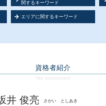
関するキーワード
税務相談 相場
エリアに関するキーワード
節税対策 税務
節税対策 税理士
創業支援 東京都
資金調達 個人 企業
経営相談 東京都
節税対策 法人
経営相談 埼玉県
税務調査 確率
経営相談 神奈川県
税務相談
税務相談・顧問 千葉県
法人税 中間納付 時期
税務相談・顧問 埼玉県
記帳代行 請負
会社設立 千葉県
資格者紹介
節税対策 会社
創業支援 千葉県
資金調達 方法
会社設立 東京都
税務顧問 定義
会社設立 神奈川県
記帳代行 税理士
税務相談・顧問 神奈川県
節税対策 会社設立
会社設立 埼玉県
節税対策 不動産
坂井 俊亮
さかい としあき
経営相談 千葉県
節税対策 企業