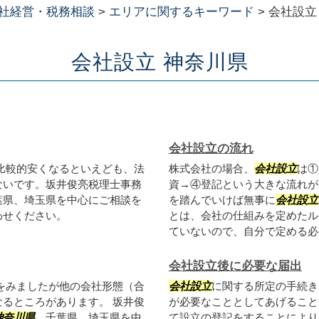
社経営・税務相談
>
エリアに関するキーワード
>
会社設立
会社設立 神奈川県
会社設立の流れ
比較的安くなるといえども、法
株式会社の場合、
会社設立
は①
ないです。坂井俊亮税理士事務
資→④登記という大きな流れが
葉県、埼玉県を中心にご相談を
を踏んでいけば無事に
会社設立
わせください。
とは、会社の仕組みを定めたル
ていないので、自分で定める必要
会社設立後に必要な届出
をみましたが他の会社形態（合
会社設立
に関する所定の手続き
るところがあります。 坂井俊
が必要なこととしてあげること
神奈川県
、千葉県、埼玉県を中
て設立の登記をすることにより