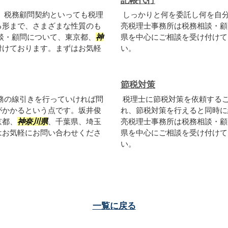
記帳代行
。税務顧問契約といっても税理
しっかりと何を委託し何を自
る形まで、さまざまな性質のも
亮税理士事務所は税務相談・顧
談・顧問について、東京都、
神
県を中心にご相談を受け付けて
付けております。まずはお気軽
い。
節税対策
務の線引きを行っていければ問
税理士に節税対策を依頼する
がかかるという点です。坂井俊
れ、節税対策を行えると同時に
京都、
神奈川県
、千葉県、埼玉
亮税理士事務所は税務相談・顧
はお気軽にお問い合わせくださ
県を中心にご相談を受け付けて
い。
一覧に戻る