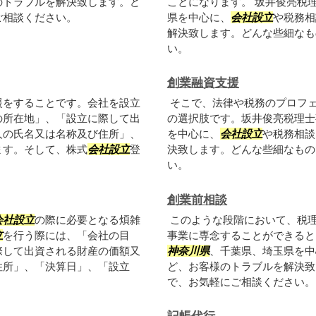
のトラブルを解決致します。ど
ことになります。 坂井俊亮税
ご相談ください。
県を中心に、
会社設立
や税務相
解決致します。どんな些細なも
い。
創業融資支援
援をすることです。会社を設立
そこで、法律や税務のプロフ
の所在地」、「設立に際して出
の選択肢です。坂井俊亮税理士
人の氏名又は名称及び住所」、
を中心に、
会社設立
や税務相談
ます。そして、株式
会社設立
登
決致します。どんな些細なもの
い。
創業前相談
会社設立
の際に必要となる煩雑
このような段階において、税
立
を行う際には、「会社の目
事業に専念することができると
際して出資される財産の価額又
神奈川県
、千葉県、埼玉県を中
住所」、「決算日」、「設立
ど、お客様のトラブルを解決致
で、お気軽にご相談ください