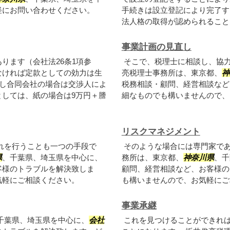
軽にお問い合わせください。
手続きは設立登記により完了す
法人格の取得が認められること、.
事業計画の見直し
ります（会社法26条1項参
そこで、税理士に相談し、協
なければ定款としての効力は生
亮税理士事務所は、東京都、
神
だし合同会社の場合は交渉人によ
税務相談・顧問、経営相談など
しては、紙の場合は9万円＋謄
細なものでも構いませんので
リスクマネジメント
れを行うことも一つの手段で
そのような場合には専門家で
県
、千葉県、埼玉県を中心に、
務所は、東京都、
神奈川県
、千
客様のトラブルを解決致しま
顧問、経営相談など、お客様の
気軽にご相談ください。
も構いませんので、お気軽に
事業承継
千葉県、埼玉県を中心に、
会社
これを見つけることができれ