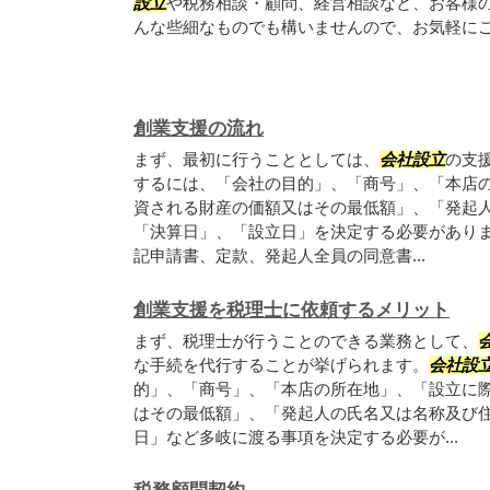
設立
や税務相談・顧問、経営相談など、お客様
んな些細なものでも構いませんので、お気軽に
創業支援の流れ
まず、最初に行うこととしては、
会社設立
の支
するには、「会社の目的」、「商号」、「本店
資される財産の価額又はその最低額」、「発起
「決算日」、「設立日」を決定する必要があり
記申請書、定款、発起人全員の同意書...
創業支援を税理士に依頼するメリット
まず、税理士が行うことのできる業務として、
な手続を代行することが挙げられます。
会社設
的」、「商号」、「本店の所在地」、「設立に
はその最低額」、「発起人の氏名又は名称及び
日」など多岐に渡る事項を決定する必要が...