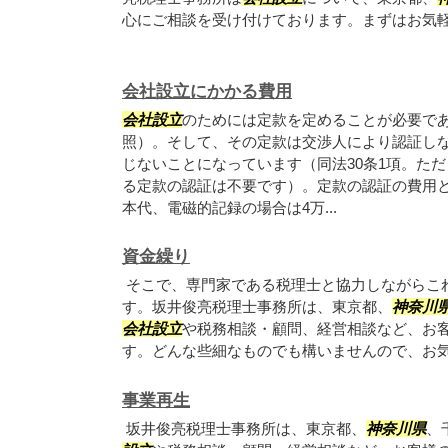
心にご相談を受け付けております。まずはお気
会社設立にかかる費用
会社設立
のためには定款を定めることが必要であ
照）。そして、その定款は交渉人により認証し
じないことになっています（同法30条1項。た
る定款の認証は不要です）。定款の認証の費用と
本代、電磁的記録の場合は4万...
資金繰り
そこで、専門家である税理士と協力しながらこ
す。坂井俊亮税理士事務所は、東京都、
神奈川
会社設立
や税務相談・顧問、経営相談など、お
す。どんな些細なものでも構いませんので、お
事業再生
坂井俊亮税理士事務所は、東京都、
神奈川県
、