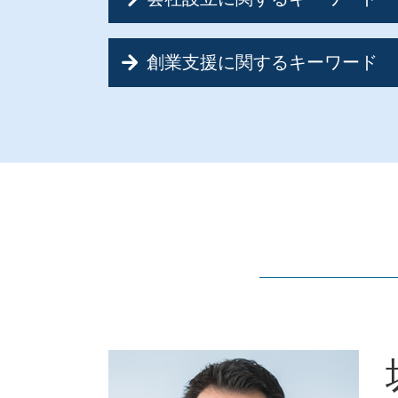
会社設立 合同会社 流れ
創業支援に関するキーワード
会社設立 節税
会社設立 税理士 相談
創業前 補助金
個人事業主 法人化
創業融資 個人事業主
個人事業主 法人成り
創業支援 助成金
会社設立 デメリット
創業支援 税制
サラリーマン 節税 会社 設立
創業支援 計画書
会社設立 源泉徴収
創業融資 相談
会社設立 合同会社 株式会社
新創業融資制度 必要書類
会社設立 必要書類
創業融資
会社設立 誰に頼む
創業前 資金調達
会社設立 合同会社
創業支援
会社設立 メリット 税理士
新規開業資金 日本政策金融公庫
会社設立 資本金
創業支援 計画
会社設立 代行
創業支援 運転資金
会社設立 メリット