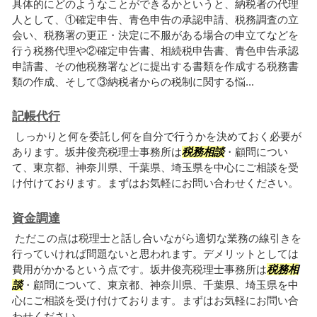
具体的にどのようなことができるかというと、納税者の代理
人として、①確定申告、青色申告の承認申請、税務調査の立
会い、税務署の更正・決定に不服がある場合の申立てなどを
行う税務代理や②確定申告書、相続税申告書、青色申告承認
申請書、その他税務署などに提出する書類を作成する税務書
類の作成、そして③納税者からの税制に関する悩...
記帳代行
しっかりと何を委託し何を自分で行うかを決めておく必要が
あります。坂井俊亮税理士事務所は
税務相談
・顧問につい
て、東京都、神奈川県、千葉県、埼玉県を中心にご相談を受
け付けております。まずはお気軽にお問い合わせください。
資金調達
ただこの点は税理士と話し合いながら適切な業務の線引きを
行っていければ問題ないと思われます。デメリットとしては
費用がかかるという点です。坂井俊亮税理士事務所は
税務相
談
・顧問について、東京都、神奈川県、千葉県、埼玉県を中
心にご相談を受け付けております。まずはお気軽にお問い合
わせください。