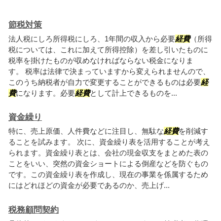
節税対策
法人税にしろ所得税にしろ、1年間の収入から必要
経費
（所得
税については、これに加えて所得控除）を差し引いたものに
税率を掛けたものが収めなければならない税金になりま
す。 税率は法律で決まっていますから変えられませんので、
このうち納税者が自力で変更することができるものは必要
経
費
になります。必要
経費
として計上できるものを...
資金繰り
特に、売上原価、人件費などに注目し、無駄な
経費
を削減す
ることを試みます。 次に、資金繰り表を活用することが考え
られます。資金繰り表とは、会社の現金収支をまとめた表の
ことをいい、突然の資金ショートによる倒産などを防ぐもの
です。この資金繰り表を作成し、現在の事業を係属するため
にはどれほどの資金が必要であるのか、売上げ...
税務顧問契約