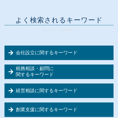
よく検索されるキーワード
会社設立に関するキーワード
個人事業主 法人化
税務相談・顧問に
会社設立 個人事業主
関するキーワード
会社設立 必要なこと
資金調達 法人
会社設立 融資
経営相談に関するキーワード
税務顧問 仕事内容
会社設立 費用
記帳代行 メリット
会社設立 必要書類 税務署
リスクマネジメント 計画
税務顧問 税理士法人
会社設立 流れ 個人
創業支援に関するキーワード
資金繰り 飲食
税務調査 確率
会社設立 メリット 税理士