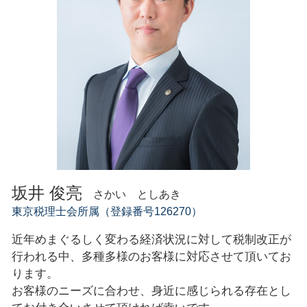
創業融資 相談
経営相談 東京都
創業融資
創業融資 公庫
坂井 俊亮
さかい としあき
東京税理士会所属（登録番号126270）
近年めまぐるしく変わる経済状況に対して税制改正が
行われる中、多種多様のお客様に対応させて頂いてお
ります。
お客様のニーズに合わせ、身近に感じられる存在とし