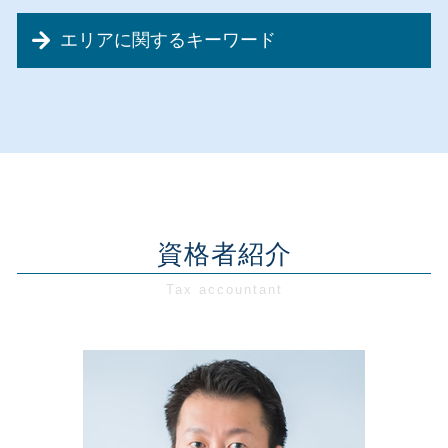
資金繰り 苦労
税理士 変更
会社設立 メリット 消費税
創業前 資金調達
資金繰り 資金調達
節税対策 車
サラリーマン 節税 会社 設立
エリアに関するキーワード
創業融資 政策金融公庫
事業承継 税金対策
顧問税理士 契約
会社設立 デメリット
創業支援 助成金
事業計画書 美容室
節税対策 不動産
会社設立 合同会社 費用
会社設立 千葉県
創業融資 個人事業主
事業再生 税務
節税対策 融資
会社設立 やること
創業支援 埼玉県
創業融資 銀行
事業計画書 再構築
税務相談 確定申告
会社設立 税理士 相談
会社設立 神奈川県
創業融資 確定申告
事業承継 税理士
節税対策 税務
東京都 創業支援
税務相談・顧問 埼玉県
新規開業資金 日本政策金融公庫
資金繰り 苦しい
税務相談 税理士
会社設立 株式会社
経営相談 埼玉県
創業融資 代行
事業再生 企業再生
資金調達 方法 企業
会社設立 税務署 届出
創業支援 東京都
創業支援 公庫
事業承継 注意点
資金調達 種類
会社設立 合同会社 流れ
経営相談 神奈川県
資格者紹介
創業支援 税制
事業計画書 融資
資金調達 デメリット
会社設立 合同会社 株式会社
税務相談・顧問 千葉県
創業前 準備
資金繰り 改善
税務相談 とは
会社設立 合同会社 必要書類
創業支援 神奈川県
新創業融資制度 必要書類
資金繰りとは 中小企業
税務顧問 定義
税務相談・顧問 東京都
創業支援 助成金 東京
資金繰り とは
資金調達 個人 企業
会社設立 東京都
創業支援 政策金融公庫
事業計画書 不動産業
資金調達 税理士
会社設立 埼玉県
創業支援 助成金 神奈川
資金繰り 安定
創業支援 千葉県
創業前 助成金
経営相談 税理士
経営相談 千葉県
創業融資 法人
事業計画書 融資 運転資金
税務相談・顧問 神奈川県