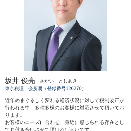
創業支援 神奈川県
創業支援 助成金 神奈川
創業支援
坂井 俊亮
さかい としあき
東京税理士会所属（登録番号126270）
近年めまぐるしく変わる経済状況に対して税制改正が
行われる中、多種多様のお客様に対応させて頂いてお
ります。
お客様のニーズに合わせ、身近に感じられる存在とし
てお付き合いさせて頂ければ幸いです。