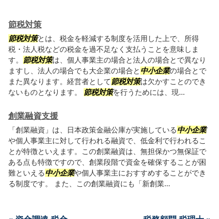
節税対策
節税対策
とは、税金を軽減する制度を活用した上で、所得
税・法人税などの税金を過不足なく支払うことを意味しま
す。
節税対策
は、個人事業主の場合と法人の場合とで異なり
ますし、法人の場合でも大企業の場合と
中小企業
の場合とで
また異なります。経営者として
節税対策
は欠かすことのでき
ないものとなります。
節税対策
を行うためには、現...
創業融資支援
「創業融資」は、日本政策金融公庫が実施している
中小企業
や個人事業主に対して行われる融資で、低金利で行われるこ
とが特徴といえます。この創業融資は、無担保かつ無保証で
ある点も特徴ですので、創業段階で資金を確保することが困
難といえる
中小企業
や個人事業主におすすめすることができ
る制度です。 また、この創業融資にも「新創業...