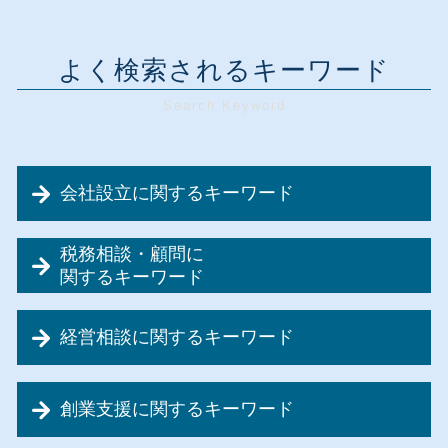
よく検索されるキーワード
会社設立に関するキーワード
会社設立 流れ
税務相談・顧問に
会社設立 必要書類
関するキーワード
会社設立 やること
節税対策 税理士
会社設立 税金対策
経営相談に関するキーワード
税理士事務所 税務顧問
会社設立 代行
税務顧問料
会社設立 合同会社 株式会社
事業計画書 不動産業
記帳代行 請負
会社設立 個人事業主
創業支援に関するキーワード
事業承継 デメリット
交際費 中小企業
会社設立 資本金
資金繰り 改善方法
節税対策 経営者