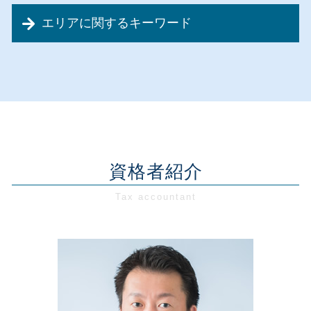
個人事業主 法人成り
創業前 助成金
事業承継 遺留分
税務調査 税理士
会社設立 税金免除
エリアに関するキーワード
創業融資 税理士
事業再生 会社分割
節税対策 中小企業
会社設立 合同会社 流れ
創業支援 運転資金
事業承継 流れ
節税対策 融資
会社設立 税理士 必要
会社設立 東京都
創業融資 運転資金
事業承継 税制優遇
税務顧問契約
会社設立 流れ 期間
会社設立 埼玉県
創業支援 助成金
事業計画書 作成
節税対策 とは
会社設立 期間
税務相談・顧問 千葉県
創業融資 政策金融公庫
事業再生 流れ
記帳代行 デメリット
東京都 創業支援
創業支援 千葉県
創業融資 代行
事業承継 税理士法人
記帳代行とは
会社設立 メリット 税理士
経営相談 埼玉県
創業支援 計画書
事業再生 計画書
税務相談 相場
合同会社 メリット
税務相談・顧問 東京都
創業融資 銀行
事業再生 税理士
節税対策 法人
会社設立 融資
創業支援 埼玉県
資格者紹介
創業融資 種類
リスクマネジメント 経営
法人税 申告期限
会社設立 費用
会社設立 神奈川県
創業前 準備
資金繰り コンサルタント
記帳代行 税理士
会社設立 税理士 相談
創業支援 東京都
創業融資 確定申告
資金繰り とは 簡単に
資金調達 税金
経営相談 東京都
創業融資 法人
リスクマネジメント 計画
資金調達 種類
会社設立 千葉県
新創業融資制度 必要書類
資金繰り 調達
法人税 計算
税務相談・顧問 神奈川県
創業融資 個人事業主
資金繰り 分析
経営相談 神奈川県
創業支援 税理士事務所
事業再生 方法
税務相談・顧問 埼玉県
創業融資 流れ
事業承継 税制
経営相談 千葉県
創業融資 相談